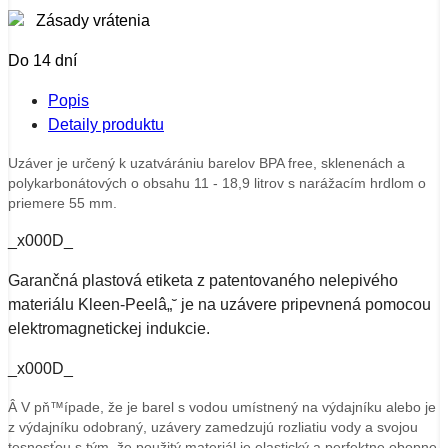
Zásady vrátenia
Do 14 dní
Popis
Detaily produktu
Uzáver je určený k uzatvárániu barelov BPA free, sklenenách a
polykarbonátových o obsahu 11 - 18,9 litrov s narážacím hrdlom o
priemere 55 mm.
_x000D_
Garančná plastová etiketa z patentovaného nelepivého
materiálu Kleen-Peelâ„˘ je na uzávere pripevnená pomocou
elektromagnetickej indukcie.
_x000D_
Â V pň™ípade, že je barel s vodou umístnený na výdajníku alebo je
z výdajníku odobraný, uzávery zamedzujú rozliatiu vody a svojou
tesnosťou s tým, že použitý materiál je elastický a perfektne obopne