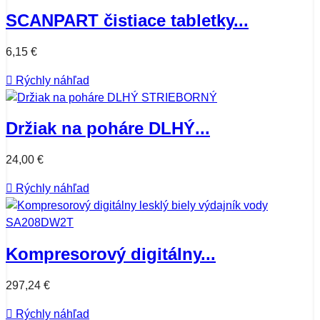
SCANPART čistiace tabletky...
6,15 €

Rýchly náhľad
Držiak na poháre DLHÝ...
24,00 €

Rýchly náhľad
Kompresorový digitálny...
297,24 €

Rýchly náhľad