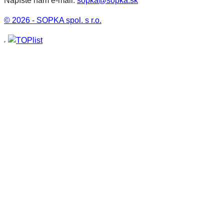
Napíšte nám e-mail:
sopka@sopka.sk
© 2026 - SOPKA spol. s r.o.