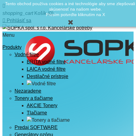
Tento obchod používa cookies a iné technológie aby sme zlepšovali

skúsenosť na našom webe.
shopping_cart
Košík
(0)
Prosím potvrďte kliknutím na X

Prihlásiť sa
Menu
Produkty
Vodné filtre
BRITA vodné filtre
LAICA vodné filtre
Destilačné prístroje
Nezaradene
Tonery a tlačiarne
AKCIE Tonery
Tlačiarne
Predaj SOFTWARE
Generátory ozónu