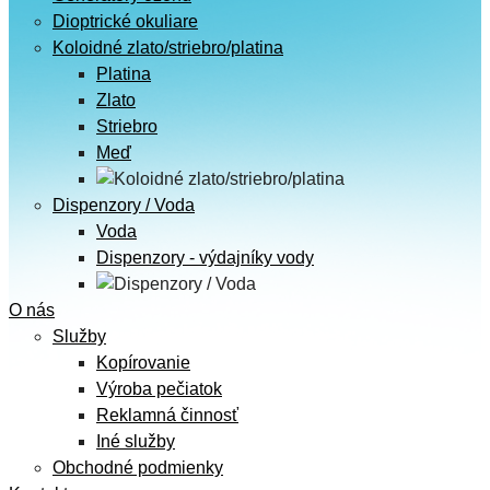
Dioptrické okuliare
Koloidné zlato/striebro/platina
Platina
Zlato
Striebro
Meď
Dispenzory / Voda
Voda
Dispenzory - výdajníky vody
O nás
Služby
Kopírovanie
Výroba pečiatok
Reklamná činnosť
Iné služby
Obchodné podmienky