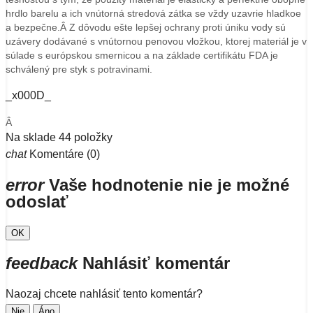
hrdlo barelu a ich vnútorná stredová zátka se vždy uzavrie hladkoe
a bezpečne.Â Z dôvodu ešte lepšej ochrany proti úniku vody sú
uzávery dodávané s vnútornou penovou vložkou, ktorej materiál je v
súlade s európskou smernicou a na základe certifikátu FDA je
schválený pre styk s potravinami.
_x000D_
Â
Na sklade
44 položky
chat
Komentáre (0)
error
Vaše hodnotenie nie je možné
odoslať
OK
feedback
Nahlásiť komentár
Naozaj chcete nahlásiť tento komentár?
Nie
Áno