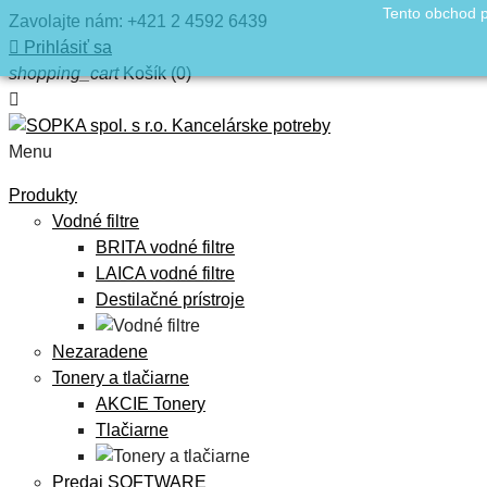
Tento obchod p
Zavolajte nám:
+421 2 4592 6439

Prihlásiť sa
shopping_cart
Košík
(0)

Menu
Produkty
Vodné filtre
BRITA vodné filtre
LAICA vodné filtre
Destilačné prístroje
Nezaradene
Tonery a tlačiarne
AKCIE Tonery
Tlačiarne
Predaj SOFTWARE