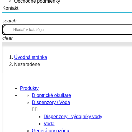
Obchodné podmienky
Kontakt
search
clear
Úvodná stránka
Nezaradene
Produkty
Dioptrické okuliare
Dispenzory / Voda


Dispenzory - výdajníky vody
Voda
Generátory ozónu