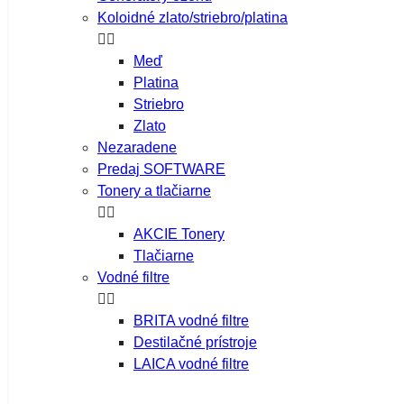
Koloidné zlato/striebro/platina


Meď
Platina
Striebro
Zlato
Nezaradene
Predaj SOFTWARE
Tonery a tlačiarne


AKCIE Tonery
Tlačiarne
Vodné filtre


BRITA vodné filtre
Destilačné prístroje
LAICA vodné filtre