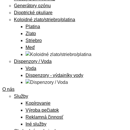
Generátory ozónu
Dioptrické okuliare
Koloidné zlato/striebro/platina
Platina
Zlato
Striebro
Meď
Dispenzory / Voda
Voda
Dispenzory - výdajníky vody
O nás
Služby
Kopírovanie
Výroba pečiatok
Reklamná činnosť
Iné služby