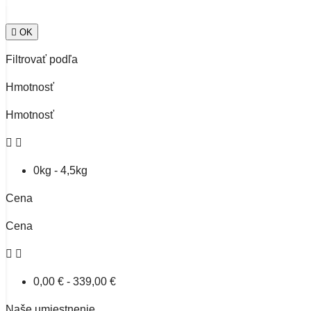

OK
Filtrovať podľa
Hmotnosť
Hmotnosť


0kg - 4,5kg
Cena
Cena


0,00 € - 339,00 €
Naše umiestnenie