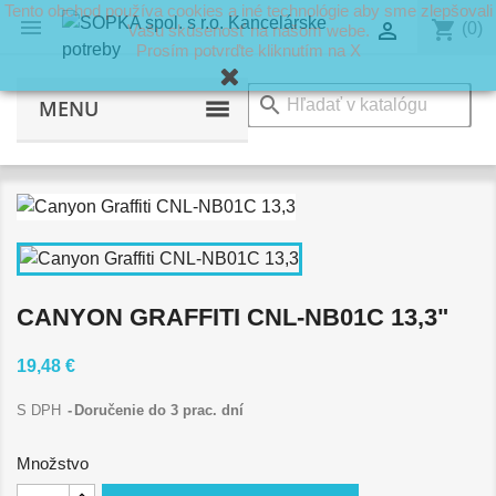
Tento obchod používa cookies a iné technológie aby sme zlepšovali

shopping_cart

(0)
Vašu skúsenosť na našom webe.
Prosím potvrďte kliknutím na X
search
MENU
CANYON GRAFFITI CNL-NB01C 13,3"
19,48 €
S DPH
Doručenie do 3 prac. dní
Množstvo