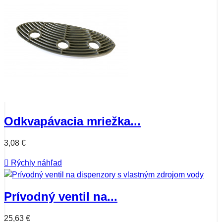
Odkvapávacia mriežka...
3,08 €

Rýchly náhľad
Prívodný ventil na...
25,63 €