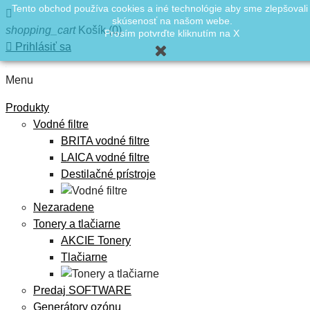
Tento obchod používa cookies a iné technológie aby sme zlepšovali

skúsenosť na našom webe.
shopping_cart
Košík
(0)
Prosím potvrďte kliknutím na X

Prihlásiť sa
Menu
Produkty
Vodné filtre
BRITA vodné filtre
LAICA vodné filtre
Destilačné prístroje
Nezaradene
Tonery a tlačiarne
AKCIE Tonery
Tlačiarne
Predaj SOFTWARE
Generátory ozónu