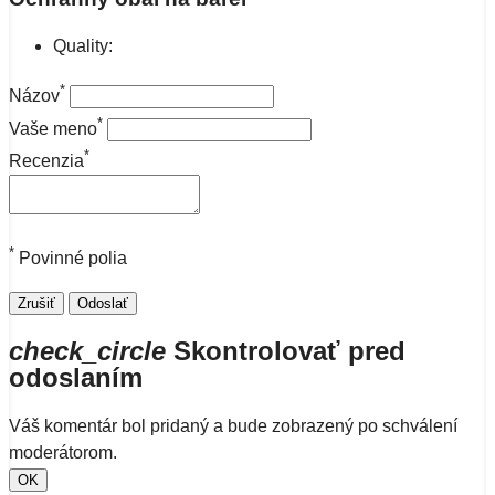
Quality:
*
Názov
*
Vaše meno
*
Recenzia
*
Povinné polia
Zrušiť
Odoslať
check_circle
Skontrolovať pred
odoslaním
Váš komentár bol pridaný a bude zobrazený po schválení
moderátorom.
OK